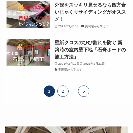
外観をスッキリ見せるなら四方合
いじゃくりサイディングがオスス
メ！
2021年3月16日
実現場から学ぶ！
壁紙クロスのひび割れを防ぐ 新
築時の室内壁下地「石膏ボードの
施工方法」
2021年2月17日
2021年2月21日
実現場から学ぶ！
1
2
...
5