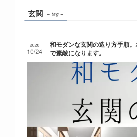
玄関
– tag –
和モダンな玄関の造り方手順。
2020
10/24
で素敵になります。