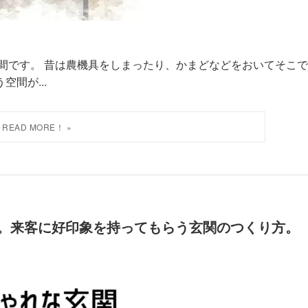
間です。 昔は農機具をしまったり、かまどなどをおいてそこ
間が...
。来客に好印象を持ってもらう玄関のつくり方。