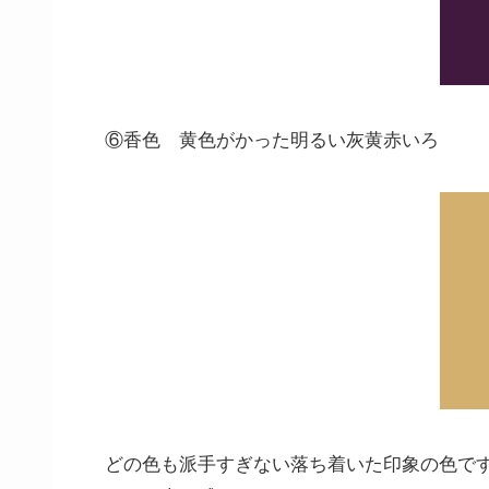
⑥香色 黄色がかった明るい灰黄赤いろ
どの色も派手すぎない落ち着いた印象の色で