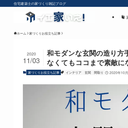
住宅建築士の家づくり雑記ブログ
ホーム
家づくりお役立ち記事
和モダンな玄関の造り方
2020
11/03
なくてもココまで素敵に
家づくりお役立ち記事
インテリア
玄関
間取り
2020年10