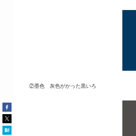
②墨色 灰色がかった黒いろ