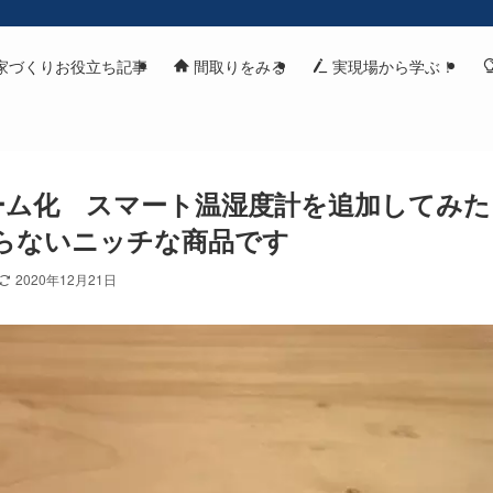
家づくりお役立ち記事
間取りをみる
実現場から学ぶ！
トホーム化 スマート温湿度計を追加してみ
らないニッチな商品です
2020年12月21日