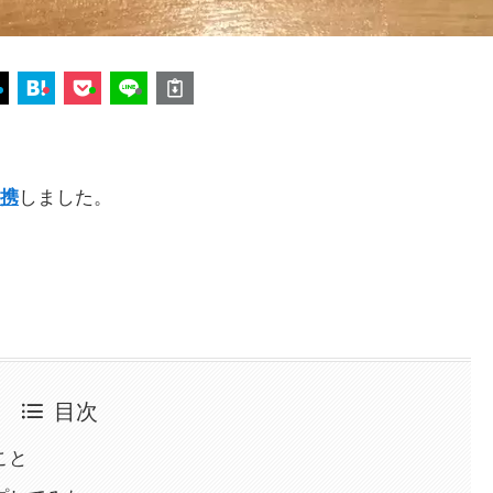
しました。
連携
。
目次
こと