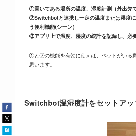
①置いてある場所の温度、湿度計測（外出先
②Switchbotと連携し一定の温度または湿度
う便利機能(シーン）
③アプリ上で温度、湿度の統計を記録し、必
①と②の機能を有効に使えば、ペットがいる
思います。
Switchbot温湿度計をセットア