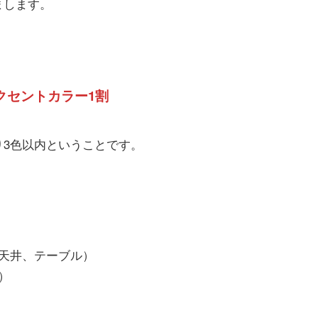
まします。
クセントカラー1割
3色以内ということです。
天井、テーブル）
）