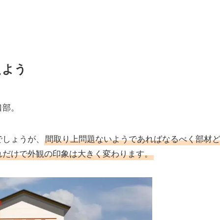
えよう
口部。
でしょうが、
間取り上問題ないようであればなるべく
部材
れだけで外観の印象は大きく変わります
。